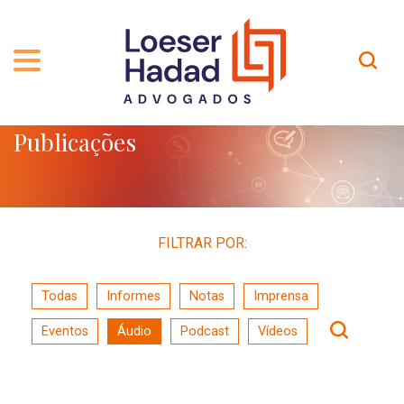
Publicações
QUEM SOMOS
ÁREAS DE ATUAÇÃO
TRAJETÓRIA
PROFISSIONAIS
INCLUSÃO E DIVERSIDADE
Contato
PUBLICAÇÕES
INTERNATIONAL NETWORK
FILTRAR POR:
CARREIRA
PRÊMIOS
Todas
Informes
Notas
Imprensa
NOSSA EQUIPE
Localização
Eventos
Áudio
Podcast
Vídeos
EN-US