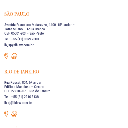
SÃO PAULO
Avenida Francisco Matarazzo, 1400, 15º andar –
Torre Milano – Água Branca
CEP 05001-903 – São Paulo
Tel.: +55 (11) 3879 2800
lh_sp@lhlaw.com.br
RIO DE JANEIRO
Rua Russel, 804, 6º andar
Edifício Manchete – Centro
CEP 22210-907 – Rio de Janeiro
Tel.: +55 (21) 2210 3138
lh_rj@lhlaw.com.br