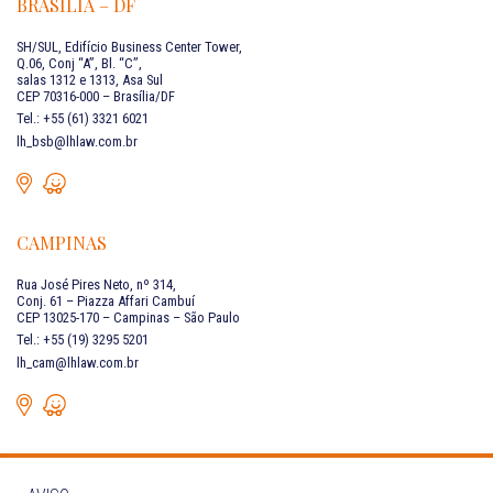
BRASÍLIA – DF
SH/SUL, Edifício Business Center Tower,
Q.06, Conj “A”, Bl. “C”,
salas 1312 e 1313, Asa Sul
CEP 70316-000 – Brasília/DF
Tel.: +55 (61) 3321 6021
lh_bsb@lhlaw.com.br
CAMPINAS
Rua José Pires Neto, nº 314,
Conj. 61 – Piazza Affari Cambuí
CEP 13025-170 – Campinas – São Paulo
Tel.: +55 (19) 3295 5201
lh_cam@lhlaw.com.br