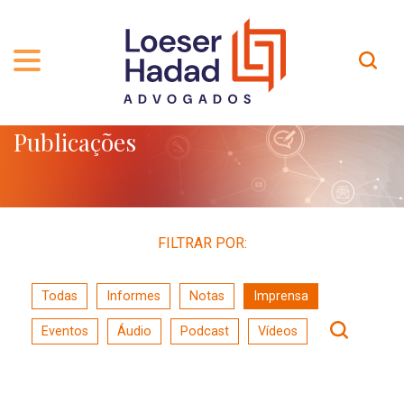
Publicações
QUEM SOMOS
ÁREAS DE ATUAÇÃO
TRAJETÓRIA
PROFISSIONAIS
INCLUSÃO E DIVERSIDADE
Contato
PUBLICAÇÕES
INTERNATIONAL NETWORK
FILTRAR POR:
CARREIRA
PRÊMIOS
Todas
Informes
Notas
Imprensa
NOSSA EQUIPE
Localização
Eventos
Áudio
Podcast
Vídeos
EN-US