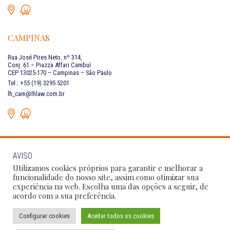
CAMPINAS
Rua José Pires Neto, nº 314,
Conj. 61 – Piazza Affari Cambuí
CEP 13025-170 – Campinas – São Paulo
Tel.: +55 (19) 3295 5201
lh_cam@lhlaw.com.br
AVISO
FALE CONOSCO
Utilizamos cookies próprios para garantir e melhorar a
funcionalidade do nosso site, assim como otimizar sua
experiência na web. Escolha uma das opções a seguir, de
Siga as nossas redes sociais:
acordo com a sua preferência.
Configurar cookies
Aceitar todos os cookies
Política de Privacidade
Condições de Uso
Código de Conduta