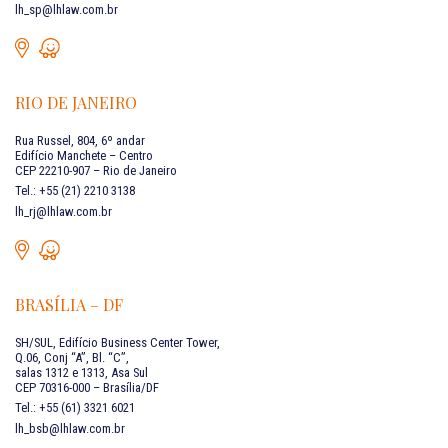
lh_sp@lhlaw.com.br
RIO DE JANEIRO
Rua Russel, 804, 6º andar
Edifício Manchete – Centro
CEP 22210-907 – Rio de Janeiro
Tel.: +55 (21) 2210 3138
lh_rj@lhlaw.com.br
BRASÍLIA – DF
SH/SUL, Edifício Business Center Tower,
Q.06, Conj “A”, Bl. “C”,
salas 1312 e 1313, Asa Sul
CEP 70316-000 – Brasília/DF
Tel.: +55 (61) 3321 6021
lh_bsb@lhlaw.com.br