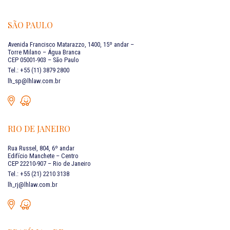
SÃO PAULO
Avenida Francisco Matarazzo, 1400, 15º andar –
Torre Milano – Água Branca
CEP 05001-903 – São Paulo
Tel.: +55 (11) 3879 2800
lh_sp@lhlaw.com.br
RIO DE JANEIRO
Rua Russel, 804, 6º andar
Edifício Manchete – Centro
CEP 22210-907 – Rio de Janeiro
Tel.: +55 (21) 2210 3138
lh_rj@lhlaw.com.br