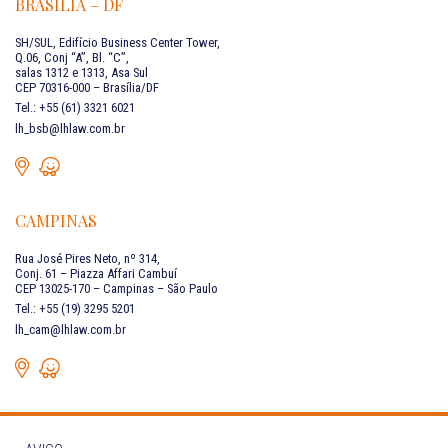
BRASÍLIA – DF
SH/SUL, Edifício Business Center Tower,
Q.06, Conj “A”, Bl. “C”,
salas 1312 e 1313, Asa Sul
CEP 70316-000 – Brasília/DF
Tel.: +55 (61) 3321 6021
lh_bsb@lhlaw.com.br
CAMPINAS
Rua José Pires Neto, nº 314,
Conj. 61 – Piazza Affari Cambuí
CEP 13025-170 – Campinas – São Paulo
Tel.: +55 (19) 3295 5201
lh_cam@lhlaw.com.br