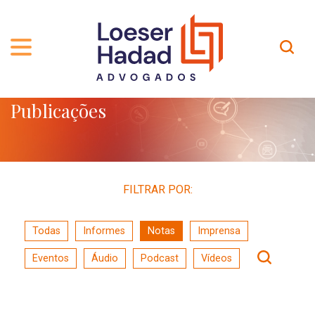
Publicações
QUEM SOMOS
ÁREAS DE ATUAÇÃO
TRAJETÓRIA
PROFISSIONAIS
INCLUSÃO E DIVERSIDADE
Contato
PUBLICAÇÕES
INTERNATIONAL NETWORK
FILTRAR POR:
CARREIRA
PRÊMIOS
Todas
Informes
Notas
Imprensa
NOSSA EQUIPE
Localização
Eventos
Áudio
Podcast
Vídeos
EN-US