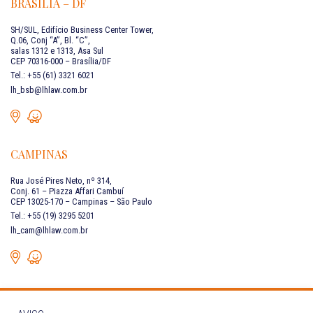
BRASÍLIA – DF
SH/SUL, Edifício Business Center Tower,
Q.06, Conj “A”, Bl. “C”,
salas 1312 e 1313, Asa Sul
CEP 70316-000 – Brasília/DF
Tel.: +55 (61) 3321 6021
lh_bsb@lhlaw.com.br
CAMPINAS
Rua José Pires Neto, nº 314,
Conj. 61 – Piazza Affari Cambuí
CEP 13025-170 – Campinas – São Paulo
Tel.: +55 (19) 3295 5201
lh_cam@lhlaw.com.br