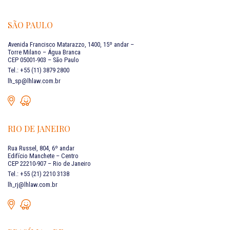
SÃO PAULO
Avenida Francisco Matarazzo, 1400, 15º andar –
Torre Milano – Água Branca
CEP 05001-903 – São Paulo
Tel.: +55 (11) 3879 2800
lh_sp@lhlaw.com.br
RIO DE JANEIRO
Rua Russel, 804, 6º andar
Edifício Manchete – Centro
CEP 22210-907 – Rio de Janeiro
Tel.: +55 (21) 2210 3138
lh_rj@lhlaw.com.br