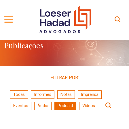
Publicações
QUEM SOMOS
ÁREAS DE ATUAÇÃO
TRAJETÓRIA
PROFISSIONAIS
INCLUSÃO E DIVERSIDADE
Contato
PUBLICAÇÕES
INTERNATIONAL NETWORK
FILTRAR POR:
CARREIRA
PRÊMIOS
Todas
Informes
Notas
Imprensa
NOSSA EQUIPE
Localização
Eventos
Áudio
Podcast
Vídeos
EN-US