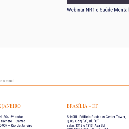
Webinar NR1 e Saúde Mental
E JANEIRO
BRASÍLIA – DF
l, 804, 6º andar
SH/SUL, Edifício Business Center Tower,
Manchete – Centro
Q.06, Conj “A”, Bl. “C”,
-907 – Rio de Janeiro
salas 1312 e 1313, Asa Sul