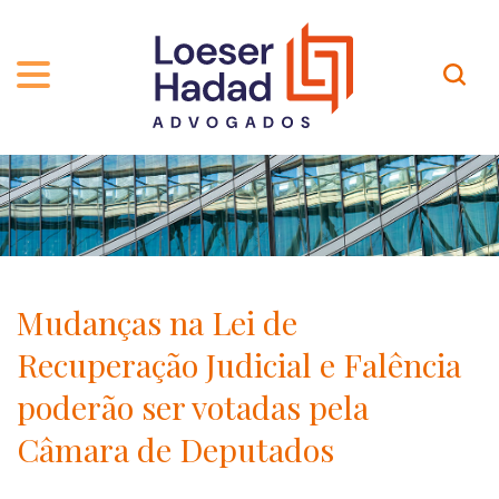
QUEM SOMOS
ÁREAS DE ATUAÇÃO
TRAJETÓRIA
PROFISSIONAIS
INCLUSÃO E DIVERSIDADE
Contato
PUBLICAÇÕES
INTERNATIONAL NETWORK
Mudanças na Lei de
CARREIRA
PRÊMIOS
Recuperação Judicial e Falência
NOSSA EQUIPE
Localização
poderão ser votadas pela
Câmara de Deputados
EN-US