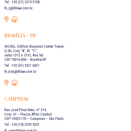
Tel.: +55 (21) 2210 3138
lh_rj@lhlaw.com.br
BRASÍLIA – DF
SH/SUL, Edifício Business Center Tower,
Q.06, Conj “A”, Bl. “C”,
salas 1312 e 1313, Asa Sul
CEP 70316-000 – Brasília/DF
Tel.: +55 (61) 3321 6021
lh_bsb@lhlaw.com.br
CAMPINAS
Rua José Pires Neto, nº 314,
Conj. 61 – Piazza Affari Cambuí
CEP 13025-170 – Campinas – São Paulo
Tel.: +55 (19) 3295 5201
lh_cam@lhlaw.com.br