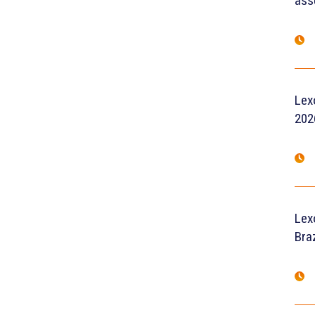
ass
Lex
202
Lex
Braz