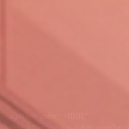
<a style="color: #ffffff;"
href="https://www.lhlaw.com.br/p