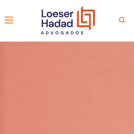
ABOUT US
ÁREAS DE ATUAÇÃO
HISTORY
TEAM
INCLUSÃO E DIVERSIDADE
Contact
PUBLICATIONS
INTERNATIONAL NETWORK
CAREER
AWARDS AND RECOGNITIONS
OUR TEAM
Location
PT-BR