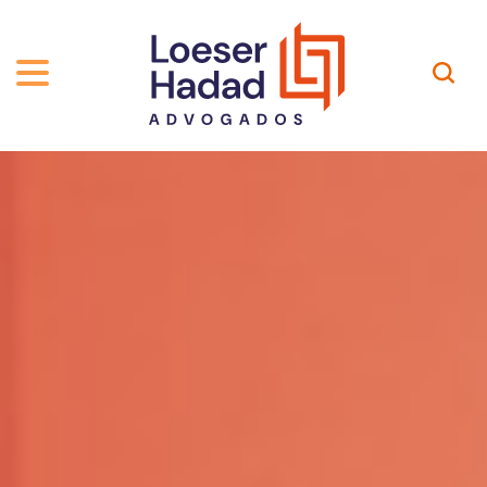
ABOUT US
ÁREAS DE ATUAÇÃO
HISTORY
TEAM
INCLUSÃO E DIVERSIDADE
Contact
PUBLICATIONS
INTERNATIONAL NETWORK
CAREER
AWARDS AND RECOGNITIONS
OUR TEAM
Location
PT-BR