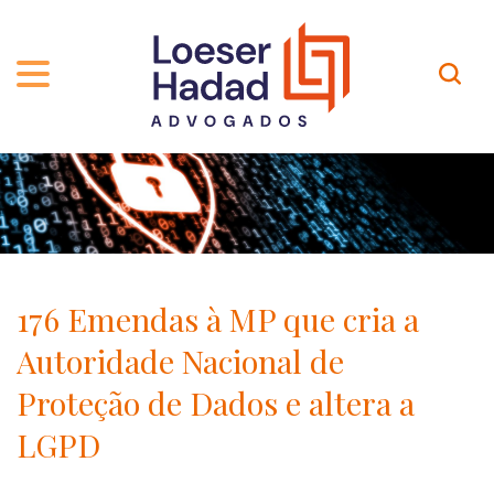
QUEM SOMOS
ÁREAS DE ATUAÇÃO
TRAJETÓRIA
PROFISSIONAIS
INCLUSÃO E DIVERSIDADE
Contato
PUBLICAÇÕES
INTERNATIONAL NETWORK
176 Emendas à MP que cria a
CARREIRA
PRÊMIOS
Autoridade Nacional de
NOSSA EQUIPE
Localização
Proteção de Dados e altera a
LGPD
EN-US