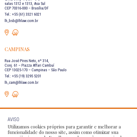
salas 1312 e 1313, Asa Sul
CEP 70316-000 – Brasília/DF
Tel.: +55 (61) 3321 6021
lh_bsb@lhlaw.com.br
CAMPINAS
Rua José Pires Neto, nº 314,
Conj. 61 – Piazza Affari Cambuí
CEP 13025-170 – Campinas – São Paulo
Tel.: +55 (19) 3295 5201
lh_cam@lhlaw.com.br
AVISO
FALE CONOSCO
Utilizamos cookies próprios para garantir e melhorar a
funcionalidade do nosso site, assim como otimizar sua