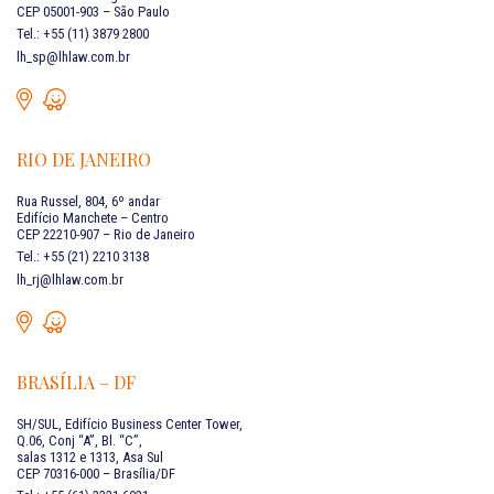
CEP 05001-903 – São Paulo
Tel.: +55 (11) 3879 2800
lh_sp@lhlaw.com.br
RIO DE JANEIRO
Rua Russel, 804, 6º andar
Edifício Manchete – Centro
CEP 22210-907 – Rio de Janeiro
Tel.: +55 (21) 2210 3138
lh_rj@lhlaw.com.br
BRASÍLIA – DF
SH/SUL, Edifício Business Center Tower,
Q.06, Conj “A”, Bl. “C”,
salas 1312 e 1313, Asa Sul
CEP 70316-000 – Brasília/DF