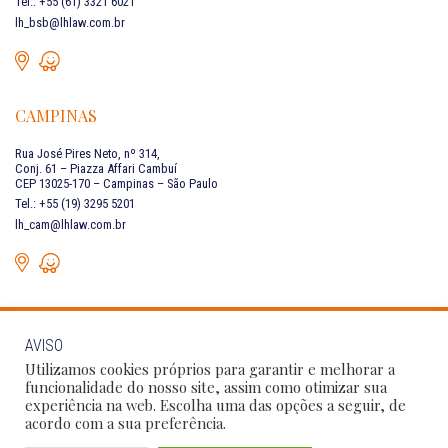
Tel.: +55 (61) 3321 6021
lh_bsb@lhlaw.com.br
CAMPINAS
Rua José Pires Neto, nº 314,
Conj. 61 – Piazza Affari Cambuí
CEP 13025-170 – Campinas – São Paulo
Tel.: +55 (19) 3295 5201
lh_cam@lhlaw.com.br
AVISO
FALE CONOSCO
Utilizamos cookies próprios para garantir e melhorar a
funcionalidade do nosso site, assim como otimizar sua
experiência na web. Escolha uma das opções a seguir, de
Siga as nossas redes sociais:
acordo com a sua preferência.