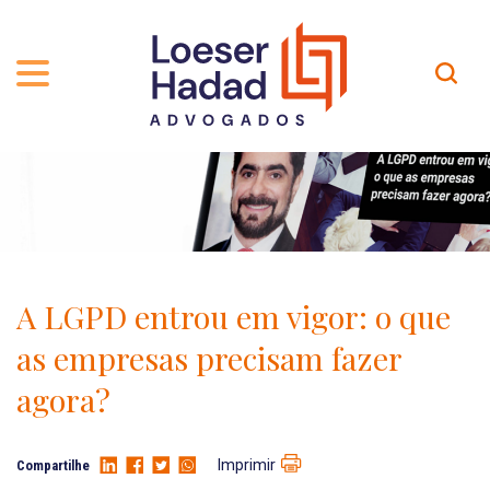
QUEM SOMOS
ÁREAS DE ATUAÇÃO
TRAJETÓRIA
PROFISSIONAIS
INCLUSÃO E DIVERSIDADE
Contato
PUBLICAÇÕES
INTERNATIONAL NETWORK
A LGPD entrou em vigor: o que
CARREIRA
PRÊMIOS
as empresas precisam fazer
NOSSA EQUIPE
Localização
agora?
EN-US
Imprimir
Compartilhe