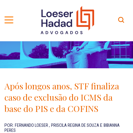
QUEM SOMOS
ÁREAS DE ATUAÇÃO
TRAJETÓRIA
PROFISSIONAIS
INCLUSÃO E DIVERSIDADE
Contato
PUBLICAÇÕES
INTERNATIONAL NETWORK
Após longos anos, STF finaliza
CARREIRA
PRÊMIOS
caso de exclusão do ICMS da
NOSSA EQUIPE
Localização
base do PIS e da COFINS
EN-US
POR:
FERNANDO LOESER
,
PRISCILA REGINA DE SOUZA
E
BIBIANNA
PERES