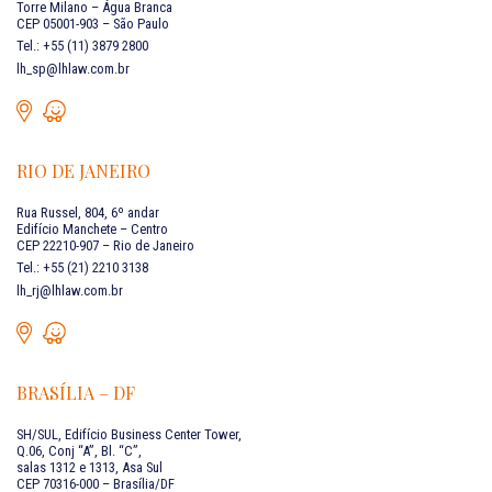
Torre Milano – Água Branca
CEP 05001-903 – São Paulo
Tel.: +55 (11) 3879 2800
lh_sp@lhlaw.com.br
RIO DE JANEIRO
Rua Russel, 804, 6º andar
Edifício Manchete – Centro
CEP 22210-907 – Rio de Janeiro
Tel.: +55 (21) 2210 3138
lh_rj@lhlaw.com.br
BRASÍLIA – DF
SH/SUL, Edifício Business Center Tower,
Q.06, Conj “A”, Bl. “C”,
salas 1312 e 1313, Asa Sul
CEP 70316-000 – Brasília/DF