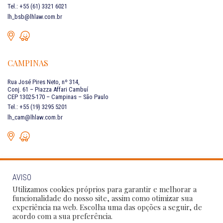
Tel.: +55 (61) 3321 6021
lh_bsb@lhlaw.com.br
CAMPINAS
Rua José Pires Neto, nº 314,
Conj. 61 – Piazza Affari Cambuí
CEP 13025-170 – Campinas – São Paulo
Tel.: +55 (19) 3295 5201
lh_cam@lhlaw.com.br
AVISO
FALE CONOSCO
Utilizamos cookies próprios para garantir e melhorar a
funcionalidade do nosso site, assim como otimizar sua
experiência na web. Escolha uma das opções a seguir, de
Siga as nossas redes sociais:
acordo com a sua preferência.