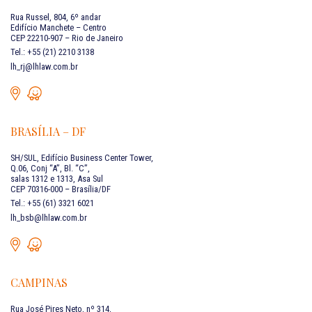
Rua Russel, 804, 6º andar
Edifício Manchete – Centro
CEP 22210-907 – Rio de Janeiro
Tel.: +55 (21) 2210 3138
lh_rj@lhlaw.com.br
BRASÍLIA – DF
SH/SUL, Edifício Business Center Tower,
Q.06, Conj “A”, Bl. “C”,
salas 1312 e 1313, Asa Sul
CEP 70316-000 – Brasília/DF
Tel.: +55 (61) 3321 6021
lh_bsb@lhlaw.com.br
CAMPINAS
Rua José Pires Neto, nº 314,