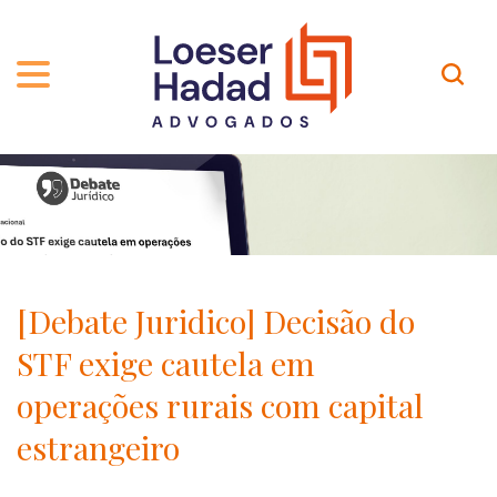
QUEM SOMOS
ÁREAS DE ATUAÇÃO
TRAJETÓRIA
PROFISSIONAIS
INCLUSÃO E DIVERSIDADE
Contato
PUBLICAÇÕES
INTERNATIONAL NETWORK
[Debate Juridico] Decisão do
CARREIRA
PRÊMIOS
STF exige cautela em
NOSSA EQUIPE
Localização
operações rurais com capital
estrangeiro
EN-US