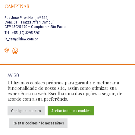
CAMPINAS
Rua José Pires Neto, nº 314,
Conj. 61 – Piazza Affari Cambuí
CEP 13025-170 – Campinas – São Paulo
Tel.: +55 (19) 3295 5201
lh_cam@lhlaw.com.br
AVISO
FALE CONOSCO
Utilizamos cookies próprios para garantir e melhorar a
funcionalidade do nosso site, assim como otimizar sua
experiência na web. Escolha uma das opções a seguir, de
Siga as nossas redes sociais:
acordo com a sua preferência.
Configurar cookies
Aceitar todos os cookies
Política de Privacidade
Condições de Uso
Código de Conduta
Rejeitar cookies não necessários