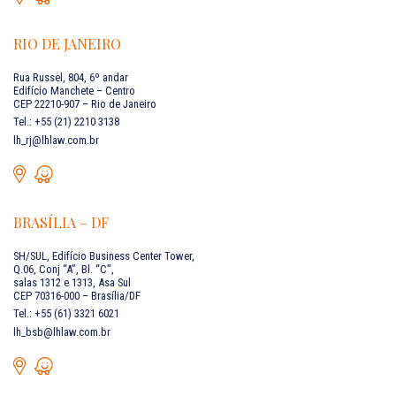
RIO DE JANEIRO
Rua Russel, 804, 6º andar
Edifício Manchete – Centro
CEP 22210-907 – Rio de Janeiro
Tel.: +55 (21) 2210 3138
lh_rj@lhlaw.com.br
BRASÍLIA – DF
SH/SUL, Edifício Business Center Tower,
Q.06, Conj “A”, Bl. “C”,
salas 1312 e 1313, Asa Sul
CEP 70316-000 – Brasília/DF
Tel.: +55 (61) 3321 6021
lh_bsb@lhlaw.com.br