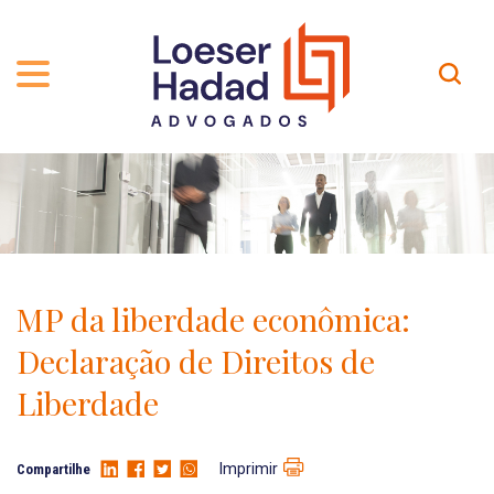
QUEM SOMOS
ÁREAS DE ATUAÇÃO
TRAJETÓRIA
PROFISSIONAIS
INCLUSÃO E DIVERSIDADE
Contato
PUBLICAÇÕES
INTERNATIONAL NETWORK
MP da liberdade econômica:
CARREIRA
PRÊMIOS
Declaração de Direitos de
NOSSA EQUIPE
Localização
Liberdade
EN-US
Imprimir
Compartilhe