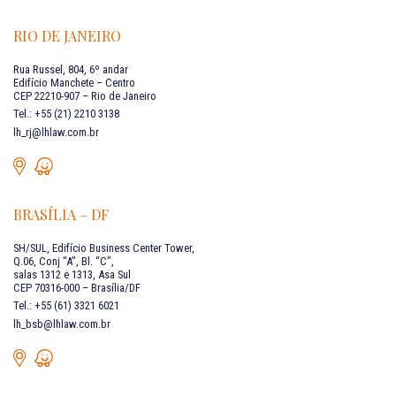
RIO DE JANEIRO
Rua Russel, 804, 6º andar
Edifício Manchete – Centro
CEP 22210-907 – Rio de Janeiro
Tel.: +55 (21) 2210 3138
lh_rj@lhlaw.com.br
BRASÍLIA – DF
SH/SUL, Edifício Business Center Tower,
Q.06, Conj “A”, Bl. “C”,
salas 1312 e 1313, Asa Sul
CEP 70316-000 – Brasília/DF
Tel.: +55 (61) 3321 6021
lh_bsb@lhlaw.com.br