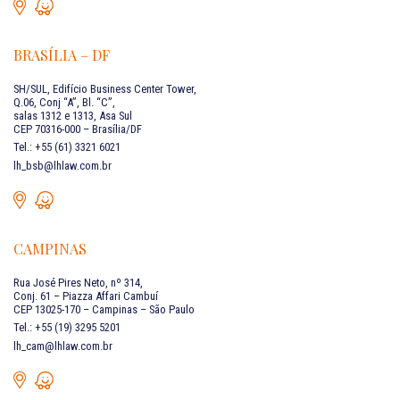
BRASÍLIA – DF
SH/SUL, Edifício Business Center Tower,
Q.06, Conj “A”, Bl. “C”,
salas 1312 e 1313, Asa Sul
CEP 70316-000 – Brasília/DF
Tel.: +55 (61) 3321 6021
lh_bsb@lhlaw.com.br
CAMPINAS
Rua José Pires Neto, nº 314,
Conj. 61 – Piazza Affari Cambuí
CEP 13025-170 – Campinas – São Paulo
Tel.: +55 (19) 3295 5201
lh_cam@lhlaw.com.br