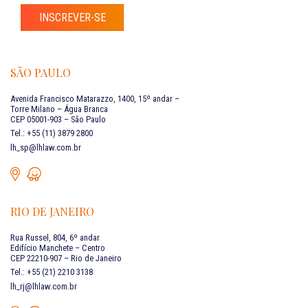
INSCREVER-SE
SÃO PAULO
Avenida Francisco Matarazzo, 1400, 15º andar –
Torre Milano – Água Branca
CEP 05001-903 – São Paulo
Tel.: +55 (11) 3879 2800
lh_sp@lhlaw.com.br
RIO DE JANEIRO
Rua Russel, 804, 6º andar
Edifício Manchete – Centro
CEP 22210-907 – Rio de Janeiro
Tel.: +55 (21) 2210 3138
lh_rj@lhlaw.com.br