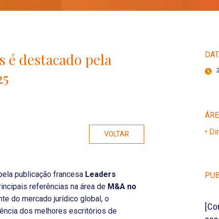
 é destacado pela
DAT
25
ÁR
• Di
VOLTAR
pela publicação francesa
Leaders
PUB
incipais referências na área de
M&A no
te do mercado jurídico global, o
[Co
rência dos melhores escritórios de