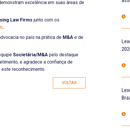
ass
demonstram excelência em suas áreas de
sing Law Firms
junto com os
im
.
 advocacia no país na prática de
M&A
e de
Lex
202
equipe
Societária/M&A
pelo destaque
etimento, e agradece a confiança de
a este reconhecimento.
VOLTAR
Lex
Braz