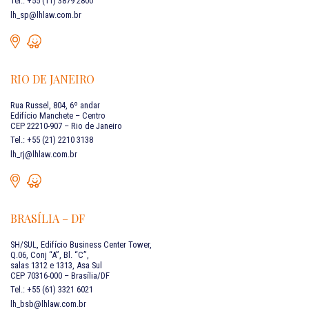
Tel.: +55 (11) 3879 2800
lh_sp@lhlaw.com.br
RIO DE JANEIRO
Rua Russel, 804, 6º andar
Edifício Manchete – Centro
CEP 22210-907 – Rio de Janeiro
Tel.: +55 (21) 2210 3138
lh_rj@lhlaw.com.br
BRASÍLIA – DF
SH/SUL, Edifício Business Center Tower,
Q.06, Conj “A”, Bl. “C”,
salas 1312 e 1313, Asa Sul
CEP 70316-000 – Brasília/DF
Tel.: +55 (61) 3321 6021
lh_bsb@lhlaw.com.br