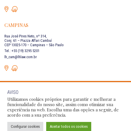
CAMPINAS
Rua José Pires Neto, nº 314,
Conj. 61 – Piazza Affari Cambuí
CEP 13025-170 – Campinas – São Paulo
Tel.: +55 (19) 3295 5201
lh_cam@lhlaw.com.br
AVISO
FALE CONOSCO
Utilizamos cookies próprios para garantir e melhorar a
funcionalidade do nosso site, assim como otimizar sua
experiência na web. Escolha uma das opções a seguir, de
Siga as nossas redes sociais:
acordo com a sua preferência.
Configurar cookies
Aceitar todos os cookies