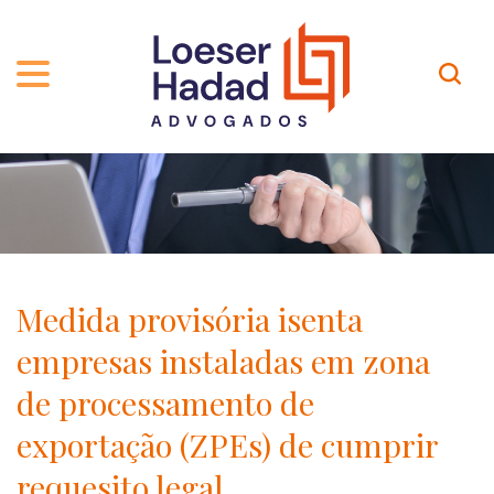
QUEM SOMOS
ÁREAS DE ATUAÇÃO
TRAJETÓRIA
PROFISSIONAIS
INCLUSÃO E DIVERSIDADE
Contato
PUBLICAÇÕES
INTERNATIONAL NETWORK
Medida provisória isenta
CARREIRA
PRÊMIOS
empresas instaladas em zona
NOSSA EQUIPE
Localização
de processamento de
exportação (ZPEs) de cumprir
EN-US
requesito legal