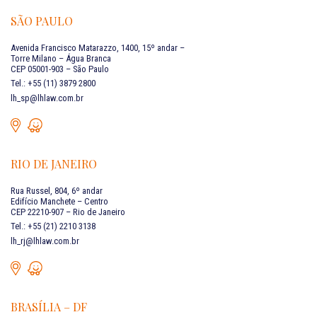
SÃO PAULO
Avenida Francisco Matarazzo, 1400, 15º andar –
Torre Milano – Água Branca
CEP 05001-903 – São Paulo
Tel.: +55 (11) 3879 2800
lh_sp@lhlaw.com.br
RIO DE JANEIRO
Rua Russel, 804, 6º andar
Edifício Manchete – Centro
CEP 22210-907 – Rio de Janeiro
Tel.: +55 (21) 2210 3138
lh_rj@lhlaw.com.br
BRASÍLIA – DF