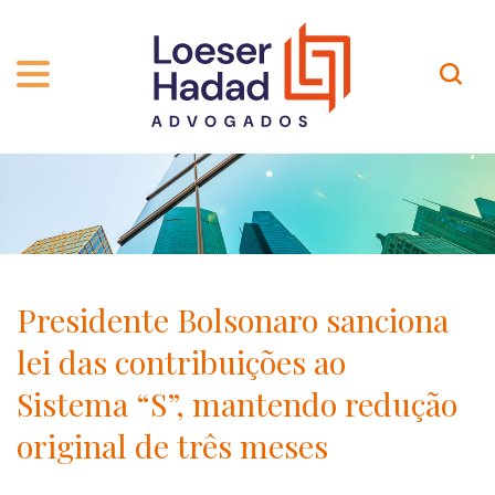
QUEM SOMOS
ÁREAS DE ATUAÇÃO
TRAJETÓRIA
PROFISSIONAIS
INCLUSÃO E DIVERSIDADE
Contato
PUBLICAÇÕES
INTERNATIONAL NETWORK
Presidente Bolsonaro sanciona
CARREIRA
PRÊMIOS
lei das contribuições ao
NOSSA EQUIPE
Localização
Sistema “S”, mantendo redução
original de três meses
EN-US