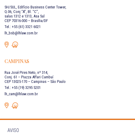
SH/SUL, Edifício Business Center Tower,
Q.06, Conj “A”, Bl. “C”,
salas 1312 e 1313, Asa Sul
CEP 70316-000 – Brasília/DF
Tel.: +55 (61) 3321 6021
lh_bsb@lhlaw.com.br
CAMPINAS
Rua José Pires Neto, nº 314,
Conj. 61 – Piazza Affari Cambuí
CEP 13025-170 – Campinas – São Paulo
Tel.: +55 (19) 3295 5201
lh_cam@lhlaw.com.br
AVISO
FALE CONOSCO