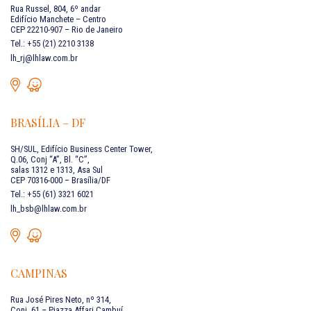
Rua Russel, 804, 6º andar
Edifício Manchete – Centro
CEP 22210-907 – Rio de Janeiro
Tel.: +55 (21) 2210 3138
lh_rj@lhlaw.com.br
BRASÍLIA – DF
SH/SUL, Edifício Business Center Tower,
Q.06, Conj “A”, Bl. “C”,
salas 1312 e 1313, Asa Sul
CEP 70316-000 – Brasília/DF
Tel.: +55 (61) 3321 6021
lh_bsb@lhlaw.com.br
CAMPINAS
Rua José Pires Neto, nº 314,
Conj. 61 – Piazza Affari Cambuí