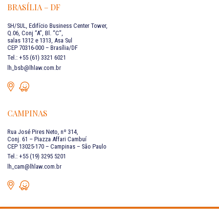
BRASÍLIA – DF
SH/SUL, Edifício Business Center Tower,
Q.06, Conj “A”, Bl. “C”,
salas 1312 e 1313, Asa Sul
CEP 70316-000 – Brasília/DF
Tel.: +55 (61) 3321 6021
lh_bsb@lhlaw.com.br
CAMPINAS
Rua José Pires Neto, nº 314,
Conj. 61 – Piazza Affari Cambuí
CEP 13025-170 – Campinas – São Paulo
Tel.: +55 (19) 3295 5201
lh_cam@lhlaw.com.br