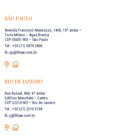
SÃO PAULO
Avenida Francisco Matarazzo, 1400, 15º andar –
Torre Milano – Água Branca
CEP 05001-903 – São Paulo
Tel.: +55 (11) 3879 2800
lh_sp@lhlaw.com.br
RIO DE JANEIRO
Rua Russel, 804, 6º andar
Edifício Manchete – Centro
CEP 22210-907 – Rio de Janeiro
Tel.: +55 (21) 2210 3138
lh_rj@lhlaw.com.br