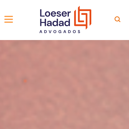
ABOUT US
ÁREAS DE ATUAÇÃO
HISTORY
TEAM
INCLUSÃO E DIVERSIDADE
Contact
PUBLICATIONS
INTERNATIONAL NETWORK
CAREER
AWARDS AND RECOGNITIONS
OUR TEAM
Location
PT-BR