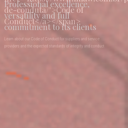
Professional excellence,
30 years of personalized legal
Security in the midst of a
de-conduta/">Code of
versatility and full
advice, of the highest quality,
changing world
Conduct</a></span>
commitment to its clients
with agility and results
Learn about our Code of Conduct for suppliers and service
providers and the expected standards of integrity and conduct