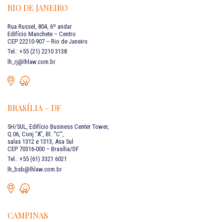
RIO DE JANEIRO
Rua Russel, 804, 6º andar
Edifício Manchete – Centro
CEP 22210-907 – Rio de Janeiro
Tel.: +55 (21) 2210 3138
lh_rj@lhlaw.com.br
BRASÍLIA – DF
SH/SUL, Edifício Business Center Tower,
Q.06, Conj “A”, Bl. “C”,
salas 1312 e 1313, Asa Sul
CEP 70316-000 – Brasília/DF
Tel.: +55 (61) 3321 6021
lh_bsb@lhlaw.com.br
CAMPINAS