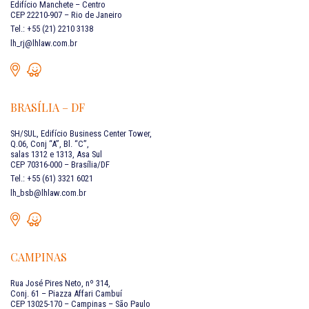
Edifício Manchete – Centro
CEP 22210-907 – Rio de Janeiro
Tel.: +55 (21) 2210 3138
lh_rj@lhlaw.com.br
BRASÍLIA – DF
SH/SUL, Edifício Business Center Tower,
Q.06, Conj “A”, Bl. “C”,
salas 1312 e 1313, Asa Sul
CEP 70316-000 – Brasília/DF
Tel.: +55 (61) 3321 6021
lh_bsb@lhlaw.com.br
CAMPINAS
Rua José Pires Neto, nº 314,
Conj. 61 – Piazza Affari Cambuí
CEP 13025-170 – Campinas – São Paulo