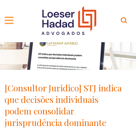
QUEM SOMOS
ÁREAS DE ATUAÇÃO
TRAJETÓRIA
PROFISSIONAIS
INCLUSÃO E DIVERSIDADE
Contato
PUBLICAÇÕES
INTERNATIONAL NETWORK
[Consultor Juridico] STJ indica
CARREIRA
PRÊMIOS
que decisões individuais
NOSSA EQUIPE
Localização
podem consolidar
jurisprudência dominante
EN-US