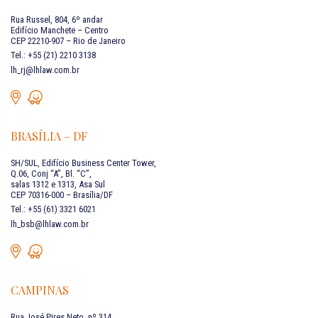
Rua Russel, 804, 6º andar
Edifício Manchete – Centro
CEP 22210-907 – Rio de Janeiro
Tel.: +55 (21) 2210 3138
lh_rj@lhlaw.com.br
BRASÍLIA – DF
SH/SUL, Edifício Business Center Tower,
Q.06, Conj “A”, Bl. “C”,
salas 1312 e 1313, Asa Sul
CEP 70316-000 – Brasília/DF
Tel.: +55 (61) 3321 6021
lh_bsb@lhlaw.com.br
CAMPINAS
Rua José Pires Neto, nº 314,