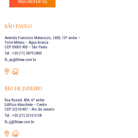
INSCREVER-SE
SÃO PAULO
Avenida Francisco Matarazzo, 1400, 15º andar –
Torre Milano – Água Branca
CEP 05001-903 – São Paulo
Tel.: +55 (11) 3879 2800
lh_sp@lhlaw.com.br
RIO DE JANEIRO
Rua Russel, 804, 6º andar
Edifício Manchete – Centro
CEP 22210-907 – Rio de Janeiro
Tel.: +55 (21) 2210 3138
lh_rj@lhlaw.com.br