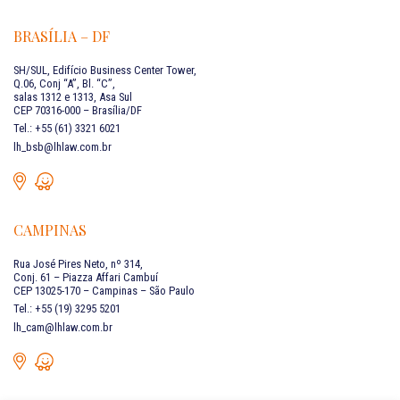
BRASÍLIA – DF
SH/SUL, Edifício Business Center Tower,
Q.06, Conj “A”, Bl. “C”,
salas 1312 e 1313, Asa Sul
CEP 70316-000 – Brasília/DF
Tel.: +55 (61) 3321 6021
lh_bsb@lhlaw.com.br
CAMPINAS
Rua José Pires Neto, nº 314,
Conj. 61 – Piazza Affari Cambuí
CEP 13025-170 – Campinas – São Paulo
Tel.: +55 (19) 3295 5201
lh_cam@lhlaw.com.br