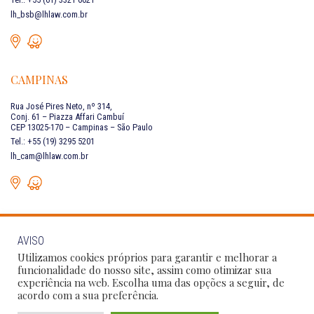
lh_bsb@lhlaw.com.br
CAMPINAS
Rua José Pires Neto, nº 314,
Conj. 61 – Piazza Affari Cambuí
CEP 13025-170 – Campinas – São Paulo
Tel.: +55 (19) 3295 5201
lh_cam@lhlaw.com.br
AVISO
FALE CONOSCO
Utilizamos cookies próprios para garantir e melhorar a
funcionalidade do nosso site, assim como otimizar sua
experiência na web. Escolha uma das opções a seguir, de
Siga as nossas redes sociais:
acordo com a sua preferência.