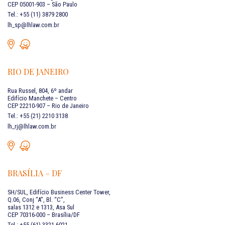
CEP 05001-903 – São Paulo
Tel.: +55 (11) 3879 2800
lh_sp@lhlaw.com.br
RIO DE JANEIRO
Rua Russel, 804, 6º andar
Edifício Manchete – Centro
CEP 22210-907 – Rio de Janeiro
Tel.: +55 (21) 2210 3138
lh_rj@lhlaw.com.br
BRASÍLIA – DF
SH/SUL, Edifício Business Center Tower,
Q.06, Conj “A”, Bl. “C”,
salas 1312 e 1313, Asa Sul
CEP 70316-000 – Brasília/DF
Tel.: +55 (61) 3321 6021