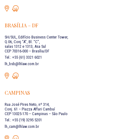
BRASÍLIA – DF
SH/SUL, Edifício Business Center Tower,
Q.06, Conj “A”, Bl. “C”,
salas 1312 e 1313, Asa Sul
CEP 70316-000 – Brasília/DF
Tel.: +55 (61) 3321 6021
lh_bsb@lhlaw.com.br
CAMPINAS
Rua José Pires Neto, nº 314,
Conj. 61 – Piazza Affari Cambuí
CEP 13025-170 – Campinas – São Paulo
Tel.: +55 (19) 3295 5201
lh_cam@lhlaw.com.br