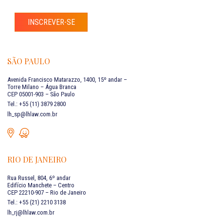
INSCREVER-SE
SÃO PAULO
Avenida Francisco Matarazzo, 1400, 15º andar –
Torre Milano – Água Branca
CEP 05001-903 – São Paulo
Tel.: +55 (11) 3879 2800
lh_sp@lhlaw.com.br
RIO DE JANEIRO
Rua Russel, 804, 6º andar
Edifício Manchete – Centro
CEP 22210-907 – Rio de Janeiro
Tel.: +55 (21) 2210 3138
lh_rj@lhlaw.com.br