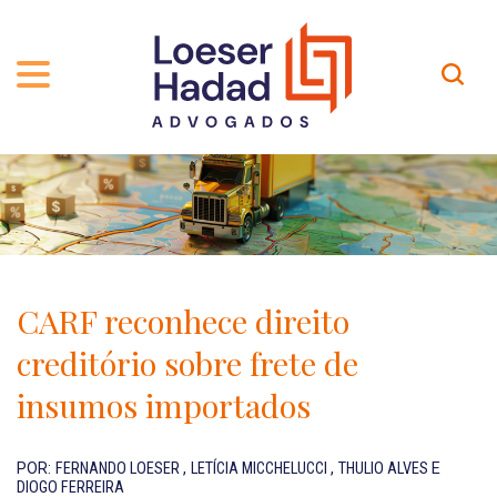
QUEM SOMOS
ÁREAS DE ATUAÇÃO
TRAJETÓRIA
PROFISSIONAIS
INCLUSÃO E DIVERSIDADE
Contato
PUBLICAÇÕES
INTERNATIONAL NETWORK
CARF reconhece direito
CARREIRA
PRÊMIOS
creditório sobre frete de
NOSSA EQUIPE
Localização
insumos importados
EN-US
POR:
FERNANDO LOESER
,
LETÍCIA MICCHELUCCI
,
THULIO ALVES
E
DIOGO FERREIRA