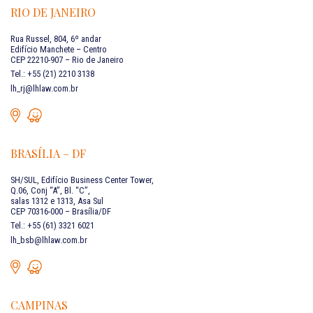
RIO DE JANEIRO
Rua Russel, 804, 6º andar
Edifício Manchete – Centro
CEP 22210-907 – Rio de Janeiro
Tel.: +55 (21) 2210 3138
lh_rj@lhlaw.com.br
BRASÍLIA – DF
SH/SUL, Edifício Business Center Tower,
Q.06, Conj “A”, Bl. “C”,
salas 1312 e 1313, Asa Sul
CEP 70316-000 – Brasília/DF
Tel.: +55 (61) 3321 6021
lh_bsb@lhlaw.com.br
CAMPINAS