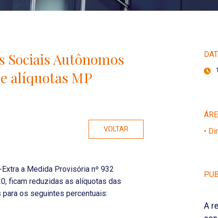
os Sociais Autônomos
DAT
de alíquotas MP
ÁR
VOLTAR
• Di
Extra a Medida Provisória nº 932
PUB
0, ficam reduzidas as alíquotas das
 para os seguintes percentuais:
A r