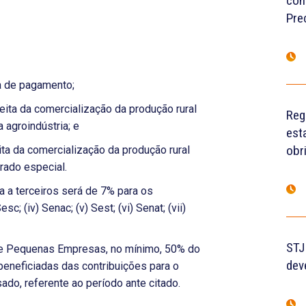
con
Pre
ha de pagamento;
eita da comercialização da produção rural
Reg
a agroindústria; e
est
obr
ita da comercialização da produção rural
rado especial.
a a terceiros será de 7% para os
Sesc; (iv) Senac; (v) Sest; (vi) Senat; (vii)
STJ
 e Pequenas Empresas, no mínimo, 50% do
dev
 beneficiadas das contribuições para o
do, referente ao período ante citado.