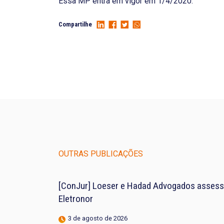
Essa MP entra em vigor em 1/4/2020.
Compartilhe
OUTRAS PUBLICAÇÕES
[ConJur] Loeser e Hadad Advogados assess
Eletronor
3 de agosto de 2026