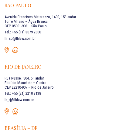
SÃO PAULO
Avenida Francisco Matarazzo, 1400, 15º andar –
Torre Milano – Água Branca
CEP 05001-903 – São Paulo
Tel.: +55 (11) 3879 2800
lh_sp@lhlaw.com.br
RIO DE JANEIRO
Rua Russel, 804, 6º andar
Edifício Manchete – Centro
CEP 22210-907 – Rio de Janeiro
Tel.: +55 (21) 2210 3138
lh_rj@lhlaw.com.br
BRASÍLIA – DF