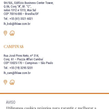
SH/SUL, Edifício Business Center Tower,
Q.06, Conj “A”, Bl. “C”,
salas 1312 e 1313, Asa Sul
CEP 70316-000 – Brasília/DF
Tel.: +55 (61) 3321 6021
lh_bsb@lhlaw.com.br
CAMPINAS
Rua José Pires Neto, nº 314,
Conj. 61 – Piazza Affari Cambuí
CEP 13025-170 – Campinas – São Paulo
Tel.: +55 (19) 3295 5201
lh_cam@lhlaw.com.br
AVISO
FALE CONOSCO
Utilizamos cookies próprios para garantir e melhorar a