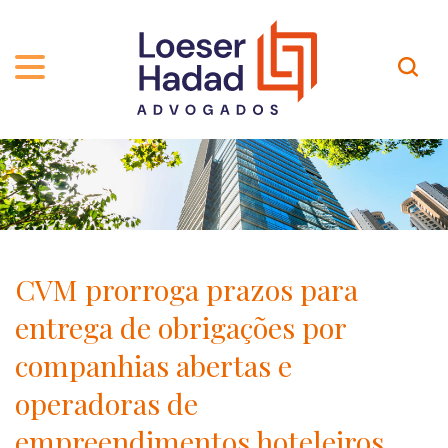
QUEM SOMOS
ÁREAS DE ATUAÇÃO
TRAJETÓRIA
PROFISSIONAIS
INCLUSÃO E DIVERSIDADE
Contato
PUBLICAÇÕES
INTERNATIONAL NETWORK
CVM prorroga prazos para
CARREIRA
PRÊMIOS
entrega de obrigações por
NOSSA EQUIPE
Localização
companhias abertas e
operadoras de
EN-US
empreendimentos hoteleiros