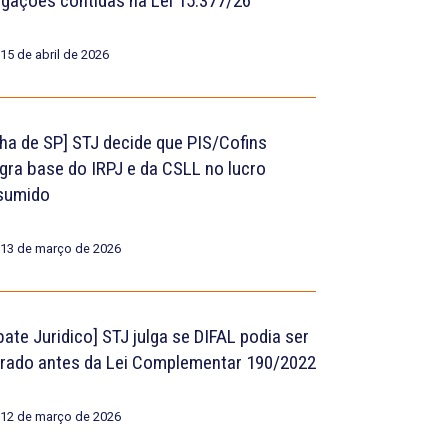
igações contidas na Lei 15.377/26
15 de abril de 2026
lha de SP] STJ decide que PIS/Cofins
egra base do IRPJ e da CSLL no lucro
sumido
13 de março de 2026
bate Juridico] STJ julga se DIFAL podia ser
rado antes da Lei Complementar 190/2022
12 de março de 2026