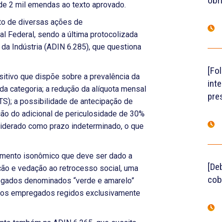
obr
de 2 mil emendas ao texto aprovado.
to de diversas ações de
al Federal, sendo a última protocolizada
da Indústria (ADIN 6.285), que questiona
[Fo
sitivo que dispõe sobre a prevalência da
int
a categoria; a redução da alíquota mensal
pre
S); a possibilidade de antecipação de
ção do adicional de periculosidade de 30%
nsiderado como prazo indeterminado, o que
tamento isonômico que deve ser dado a
[De
ção e vedação ao retrocesso social, uma
cob
egados denominados “verde e amarelo”
 dos empregados regidos exclusivamente