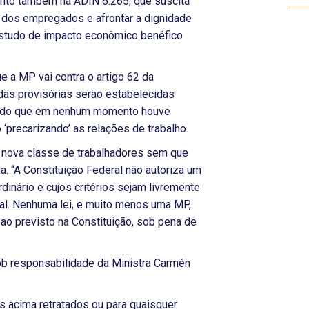
ento também na ADIN 6.265, que suscita
o dos empregados e afrontar a dignidade
studo de impacto econômico benéfico
 a MP vai contra o artigo 62 da
idas provisórias serão estabelecidas
sendo que em nenhum momento houve
o ‘precarizando’ as relações de trabalho.
 nova classe de trabalhadores sem que
da. “A Constituição Federal não autoriza um
rdinário e cujos critérios sejam livremente
nal. Nenhuma lei, e muito menos uma MP,
 ao previsto na Constituição, sob pena de
ob responsabilidade da Ministra Carmén
 acima retratados ou para quaisquer