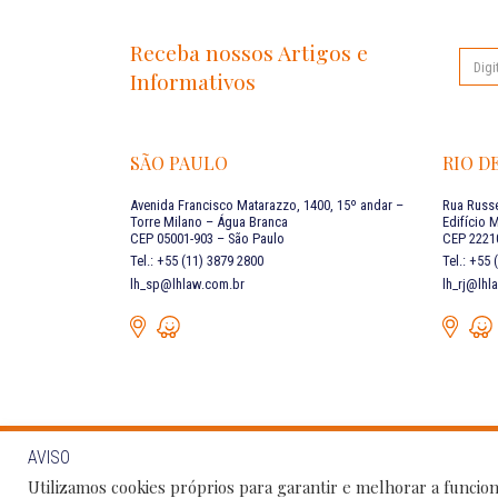
Receba nossos Artigos e
Informativos
SÃO PAULO
RIO D
Avenida Francisco Matarazzo, 1400, 15º andar –
Rua Russe
Torre Milano – Água Branca
Edifício 
CEP 05001-903 – São Paulo
CEP 22210
Tel.: +55 (11) 3879 2800
Tel.: +55
lh_sp@lhlaw.com.br
lh_rj@lhl
AVISO
Siga as
FALE CONOSCO
Utilizamos cookies próprios para garantir e melhorar a funcion
sociais: