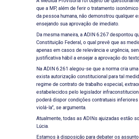
A Medida Provisória foi objeto de questionam
que a MP, além de ferir o tratamento isonômic
da pessoa humana, não demonstrou qualquer e
ensejando sua aprovação de imediato.
Da mesma maneira, a ADIN 6.267 despontou que
Constituição Federal, o qual prevê que as med
apenas em casos de relevância e urgência, 
justificativa hábil a ensejar a aprovação do text
Na ADIN 6.261 alegou-se que a norma cria uma
exista autorização constitucional para tal medi
regime de contrato de trabalho especial, extrao
estabelecidos pelo legislador infraconstitucio
poderá dispor condições contratuais inferiores
violá-la”, se argumenta.
Atualmente, todas as ADINs ajuizadas estão s
Lúcia.
Estamos à disposição para debater os assuntos