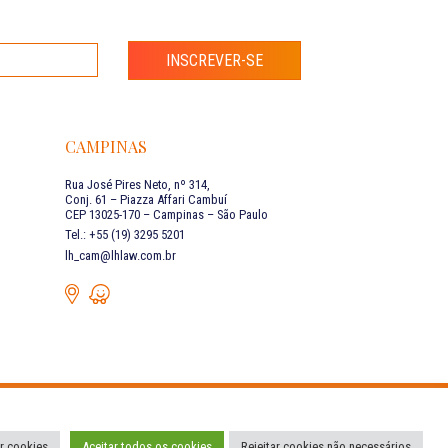
INSCREVER-SE
CAMPINAS
Rua José Pires Neto, nº 314,
Conj. 61 – Piazza Affari Cambuí
CEP 13025-170 – Campinas – São Paulo
Tel.: +55 (19) 3295 5201
lh_cam@lhlaw.com.br
Condições de Uso
Código de Conduta
r cookies
Aceitar todos os cookies
Rejeitar cookies não necessários