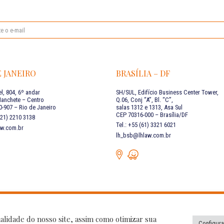
E JANEIRO
BRASÍLIA – DF
l, 804, 6º andar
SH/SUL, Edifício Business Center Tower,
Manchete – Centro
Q.06, Conj “A”, Bl. “C”,
-907 – Rio de Janeiro
salas 1312 e 1313, Asa Sul
CEP 70316-000 – Brasília/DF
 (21) 2210 3138
Tel.: +55 (61) 3321 6021
aw.com.br
lh_bsb@lhlaw.com.br
 nossas redes
Política de Privacidade
alidade do nosso site, assim como otimizar sua
Configura