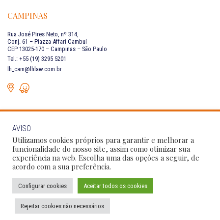
CAMPINAS
Rua José Pires Neto, nº 314,
Conj. 61 – Piazza Affari Cambuí
CEP 13025-170 – Campinas – São Paulo
Tel.: +55 (19) 3295 5201
lh_cam@lhlaw.com.br
AVISO
FALE CONOSCO
Utilizamos cookies próprios para garantir e melhorar a
funcionalidade do nosso site, assim como otimizar sua
experiência na web. Escolha uma das opções a seguir, de
Siga as nossas redes sociais:
acordo com a sua preferência.
Configurar cookies
Aceitar todos os cookies
Política de Privacidade
Condições de Uso
Código de Conduta
Rejeitar cookies não necessários