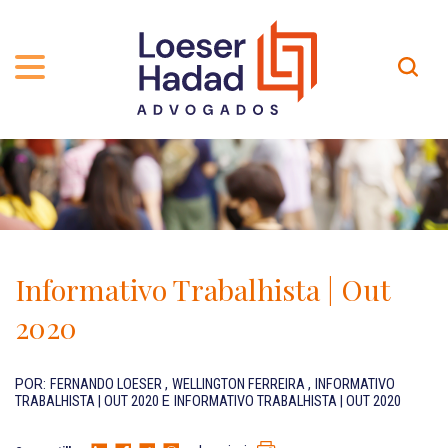
QUEM SOMOS
ÁREAS DE ATUAÇÃO
TRAJETÓRIA
PROFISSIONAIS
INCLUSÃO E DIVERSIDADE
Contato
PUBLICAÇÕES
INTERNATIONAL NETWORK
Informativo Trabalhista | Out
CARREIRA
PRÊMIOS
2020
NOSSA EQUIPE
Localização
POR:
FERNANDO LOESER
,
WELLINGTON FERREIRA
,
INFORMATIVO
TRABALHISTA | OUT 2020
E
INFORMATIVO TRABALHISTA | OUT 2020
EN-US