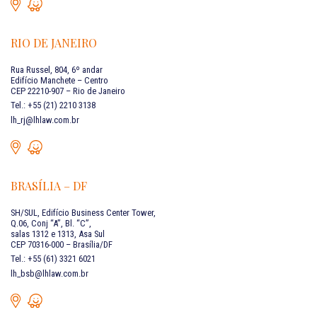
RIO DE JANEIRO
Rua Russel, 804, 6º andar
Edifício Manchete – Centro
CEP 22210-907 – Rio de Janeiro
Tel.: +55 (21) 2210 3138
lh_rj@lhlaw.com.br
BRASÍLIA – DF
SH/SUL, Edifício Business Center Tower,
Q.06, Conj “A”, Bl. “C”,
salas 1312 e 1313, Asa Sul
CEP 70316-000 – Brasília/DF
Tel.: +55 (61) 3321 6021
lh_bsb@lhlaw.com.br