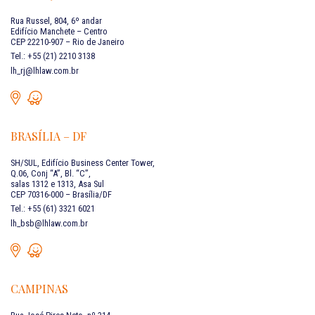
Rua Russel, 804, 6º andar
Edifício Manchete – Centro
CEP 22210-907 – Rio de Janeiro
Tel.: +55 (21) 2210 3138
lh_rj@lhlaw.com.br
BRASÍLIA – DF
SH/SUL, Edifício Business Center Tower,
Q.06, Conj “A”, Bl. “C”,
salas 1312 e 1313, Asa Sul
CEP 70316-000 – Brasília/DF
Tel.: +55 (61) 3321 6021
lh_bsb@lhlaw.com.br
CAMPINAS