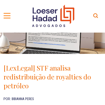
QUEM SOMOS
ÁREAS DE ATUAÇÃO
TRAJETÓRIA
PROFISSIONAIS
INCLUSÃO E DIVERSIDADE
Contato
PUBLICAÇÕES
INTERNATIONAL NETWORK
[LexLegal] STF analisa
CARREIRA
PRÊMIOS
redistribuição de royalties do
NOSSA EQUIPE
Localização
petróleo
EN-US
POR:
BIBIANNA PERES