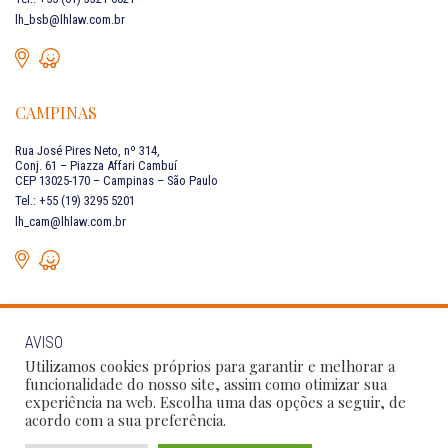
lh_bsb@lhlaw.com.br
CAMPINAS
Rua José Pires Neto, nº 314,
Conj. 61 – Piazza Affari Cambuí
CEP 13025-170 – Campinas – São Paulo
Tel.: +55 (19) 3295 5201
lh_cam@lhlaw.com.br
AVISO
FALE CONOSCO
Utilizamos cookies próprios para garantir e melhorar a
funcionalidade do nosso site, assim como otimizar sua
experiência na web. Escolha uma das opções a seguir, de
Siga as nossas redes sociais:
acordo com a sua preferência.