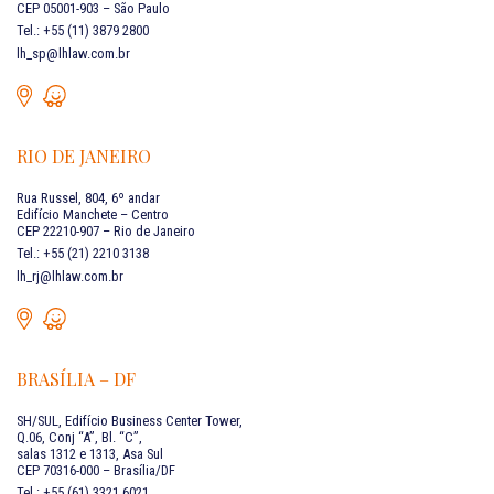
CEP 05001-903 – São Paulo
Tel.: +55 (11) 3879 2800
lh_sp@lhlaw.com.br
RIO DE JANEIRO
Rua Russel, 804, 6º andar
Edifício Manchete – Centro
CEP 22210-907 – Rio de Janeiro
Tel.: +55 (21) 2210 3138
lh_rj@lhlaw.com.br
BRASÍLIA – DF
SH/SUL, Edifício Business Center Tower,
Q.06, Conj “A”, Bl. “C”,
salas 1312 e 1313, Asa Sul
CEP 70316-000 – Brasília/DF
Tel.: +55 (61) 3321 6021