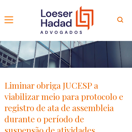
QUEM SOMOS
ÁREAS DE ATUAÇÃO
TRAJETÓRIA
PROFISSIONAIS
INCLUSÃO E DIVERSIDADE
Contato
PUBLICAÇÕES
INTERNATIONAL NETWORK
Liminar obriga JUCESP a
CARREIRA
PRÊMIOS
viabilizar meio para protocolo e
NOSSA EQUIPE
Localização
registro de ata de assembleia
durante o período de
EN-US
suspensão de atividades