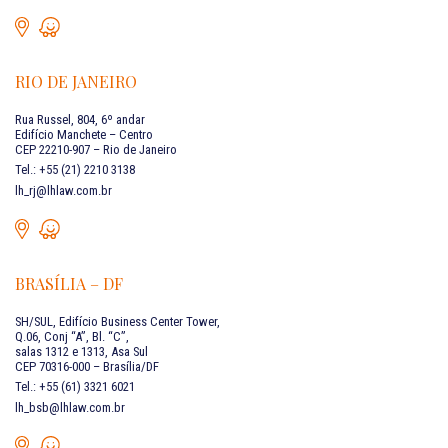
RIO DE JANEIRO
Rua Russel, 804, 6º andar
Edifício Manchete – Centro
CEP 22210-907 – Rio de Janeiro
Tel.: +55 (21) 2210 3138
lh_rj@lhlaw.com.br
BRASÍLIA – DF
SH/SUL, Edifício Business Center Tower,
Q.06, Conj “A”, Bl. “C”,
salas 1312 e 1313, Asa Sul
CEP 70316-000 – Brasília/DF
Tel.: +55 (61) 3321 6021
lh_bsb@lhlaw.com.br