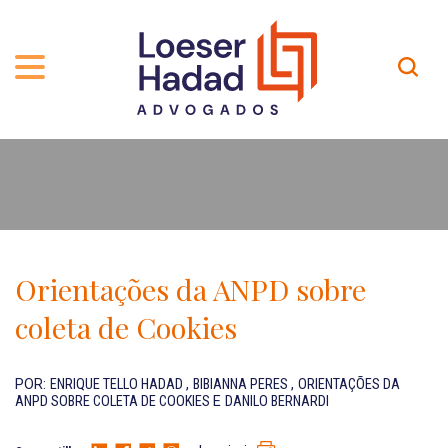
QUEM SOMOS
ÁREAS DE ATUAÇÃO
TRAJETÓRIA
PROFISSIONAIS
INCLUSÃO E DIVERSIDADE
Contato
PUBLICAÇÕES
INTERNATIONAL NETWORK
Orientações da ANPD sobre
CARREIRA
PRÊMIOS
coleta de Cookies
NOSSA EQUIPE
Localização
POR:
ENRIQUE TELLO HADAD
,
BIBIANNA PERES
,
ORIENTAÇÕES DA
ANPD SOBRE COLETA DE COOKIES
E
DANILO BERNARDI
EN-US