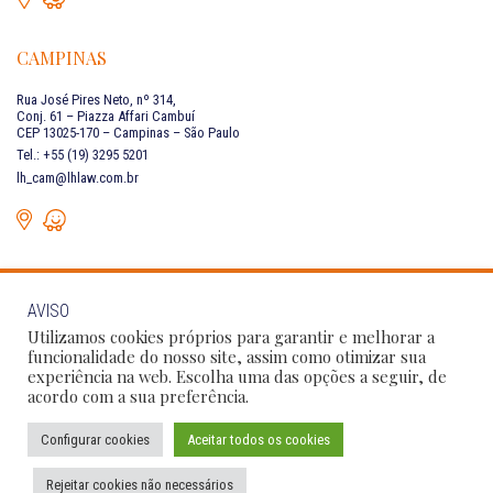
CAMPINAS
Rua José Pires Neto, nº 314,
Conj. 61 – Piazza Affari Cambuí
CEP 13025-170 – Campinas – São Paulo
Tel.: +55 (19) 3295 5201
lh_cam@lhlaw.com.br
AVISO
FALE CONOSCO
Utilizamos cookies próprios para garantir e melhorar a
funcionalidade do nosso site, assim como otimizar sua
experiência na web. Escolha uma das opções a seguir, de
Siga as nossas redes sociais:
acordo com a sua preferência.
Configurar cookies
Aceitar todos os cookies
Política de Privacidade
Condições de Uso
Código de Conduta
Rejeitar cookies não necessários