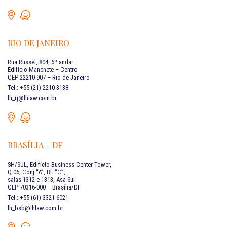
RIO DE JANEIRO
Rua Russel, 804, 6º andar
Edifício Manchete – Centro
CEP 22210-907 – Rio de Janeiro
Tel.: +55 (21) 2210 3138
lh_rj@lhlaw.com.br
BRASÍLIA – DF
SH/SUL, Edifício Business Center Tower,
Q.06, Conj “A”, Bl. “C”,
salas 1312 e 1313, Asa Sul
CEP 70316-000 – Brasília/DF
Tel.: +55 (61) 3321 6021
lh_bsb@lhlaw.com.br