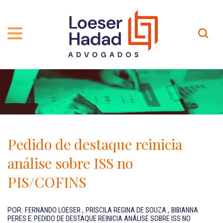
QUEM SOMOS
ÁREAS DE ATUAÇÃO
TRAJETÓRIA
PROFISSIONAIS
INCLUSÃO E DIVERSIDADE
Contato
PUBLICAÇÕES
INTERNATIONAL NETWORK
Pedido de destaque reinicia
CARREIRA
PRÊMIOS
análise sobre ISS no
NOSSA EQUIPE
Localização
PIS/COFINS
EN-US
POR:
FERNANDO LOESER
,
PRISCILA REGINA DE SOUZA
,
BIBIANNA
PERES
E
PEDIDO DE DESTAQUE REINICIA ANÁLISE SOBRE ISS NO