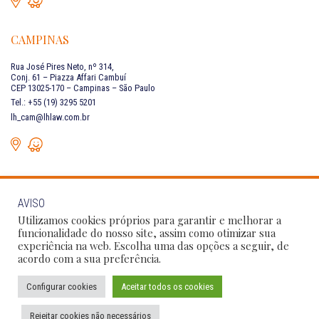
CAMPINAS
Rua José Pires Neto, nº 314,
Conj. 61 – Piazza Affari Cambuí
CEP 13025-170 – Campinas – São Paulo
Tel.: +55 (19) 3295 5201
lh_cam@lhlaw.com.br
AVISO
FALE CONOSCO
Utilizamos cookies próprios para garantir e melhorar a
funcionalidade do nosso site, assim como otimizar sua
experiência na web. Escolha uma das opções a seguir, de
Siga as nossas redes sociais:
acordo com a sua preferência.
Configurar cookies
Aceitar todos os cookies
Política de Privacidade
Condições de Uso
Código de Conduta
Rejeitar cookies não necessários