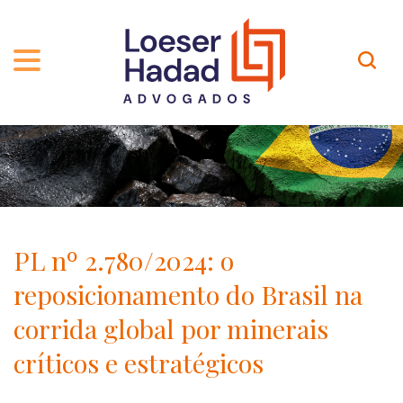
QUEM SOMOS
ÁREAS DE ATUAÇÃO
TRAJETÓRIA
PROFISSIONAIS
INCLUSÃO E DIVERSIDADE
Contato
PUBLICAÇÕES
INTERNATIONAL NETWORK
PL nº 2.780/2024: o
CARREIRA
PRÊMIOS
reposicionamento do Brasil na
NOSSA EQUIPE
Localização
corrida global por minerais
críticos e estratégicos
EN-US