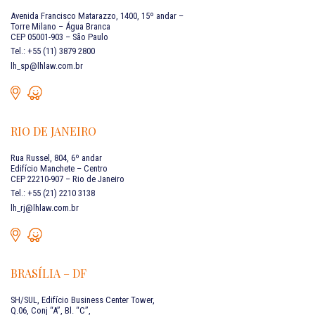
Avenida Francisco Matarazzo, 1400, 15º andar –
Torre Milano – Água Branca
CEP 05001-903 – São Paulo
Tel.: +55 (11) 3879 2800
lh_sp@lhlaw.com.br
RIO DE JANEIRO
Rua Russel, 804, 6º andar
Edifício Manchete – Centro
CEP 22210-907 – Rio de Janeiro
Tel.: +55 (21) 2210 3138
lh_rj@lhlaw.com.br
BRASÍLIA – DF
SH/SUL, Edifício Business Center Tower,
Q.06, Conj “A”, Bl. “C”,