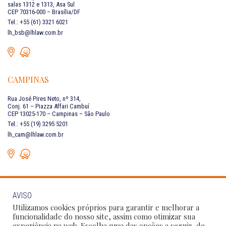
salas 1312 e 1313, Asa Sul
CEP 70316-000 – Brasília/DF
Tel.: +55 (61) 3321 6021
lh_bsb@lhlaw.com.br
CAMPINAS
Rua José Pires Neto, nº 314,
Conj. 61 – Piazza Affari Cambuí
CEP 13025-170 – Campinas – São Paulo
Tel.: +55 (19) 3295 5201
lh_cam@lhlaw.com.br
AVISO
FALE CONOSCO
Utilizamos cookies próprios para garantir e melhorar a
funcionalidade do nosso site, assim como otimizar sua
experiência na web. Escolha uma das opções a seguir, de