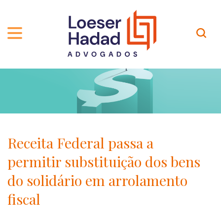
QUEM SOMOS
ÁREAS DE ATUAÇÃO
TRAJETÓRIA
PROFISSIONAIS
INCLUSÃO E DIVERSIDADE
Contato
PUBLICAÇÕES
INTERNATIONAL NETWORK
Receita Federal passa a
CARREIRA
PRÊMIOS
permitir substituição dos bens
NOSSA EQUIPE
Localização
do solidário em arrolamento
fiscal
EN-US