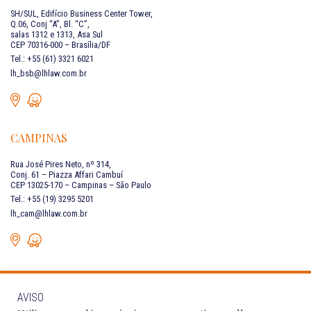
SH/SUL, Edifício Business Center Tower,
Q.06, Conj “A”, Bl. “C”,
salas 1312 e 1313, Asa Sul
CEP 70316-000 – Brasília/DF
Tel.: +55 (61) 3321 6021
lh_bsb@lhlaw.com.br
CAMPINAS
Rua José Pires Neto, nº 314,
Conj. 61 – Piazza Affari Cambuí
CEP 13025-170 – Campinas – São Paulo
Tel.: +55 (19) 3295 5201
lh_cam@lhlaw.com.br
AVISO
FALE CONOSCO