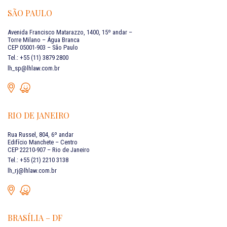
SÃO PAULO
Avenida Francisco Matarazzo, 1400, 15º andar –
Torre Milano – Água Branca
CEP 05001-903 – São Paulo
Tel.: +55 (11) 3879 2800
lh_sp@lhlaw.com.br
RIO DE JANEIRO
Rua Russel, 804, 6º andar
Edifício Manchete – Centro
CEP 22210-907 – Rio de Janeiro
Tel.: +55 (21) 2210 3138
lh_rj@lhlaw.com.br
BRASÍLIA – DF