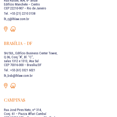
Rua Russel, 804, 6º andar
Edifício Manchete – Centro
CEP 22210-907 – Rio de Janeiro
Tel.: +55 (21) 2210 3138
lh_rj@lhlaw.com.br
BRASÍLIA – DF
SH/SUL, Edifício Business Center Tower,
Q.06, Conj “A”, Bl. “C”,
salas 1312 e 1313, Asa Sul
CEP 70316-000 – Brasília/DF
Tel.: +55 (61) 3321 6021
lh_bsb@lhlaw.com.br
CAMPINAS
Rua José Pires Neto, nº 314,
Conj. 61 – Piazza Affari Cambuí