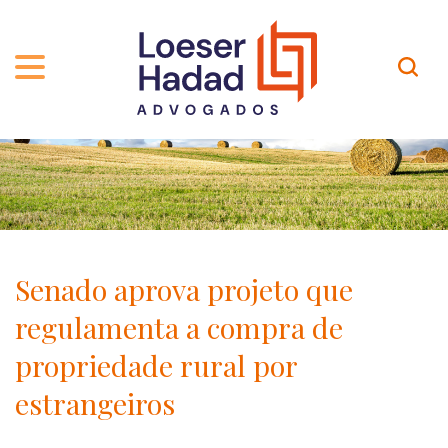
QUEM SOMOS
ÁREAS DE ATUAÇÃO
TRAJETÓRIA
PROFISSIONAIS
INCLUSÃO E DIVERSIDADE
Contato
PUBLICAÇÕES
INTERNATIONAL NETWORK
Senado aprova projeto que
CARREIRA
PRÊMIOS
regulamenta a compra de
NOSSA EQUIPE
Localização
propriedade rural por
estrangeiros
EN-US