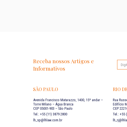
Receba nossos Artigos e
Informativos
SÃO PAULO
RIO D
Avenida Francisco Matarazzo, 1400, 15º andar –
Rua Russe
Torre Milano – Água Branca
Edifício 
CEP 05001-903 – São Paulo
CEP 22210
Tel.: +55 (11) 3879 2800
Tel.: +55
lh_sp@lhlaw.com.br
lh_rj@lhl