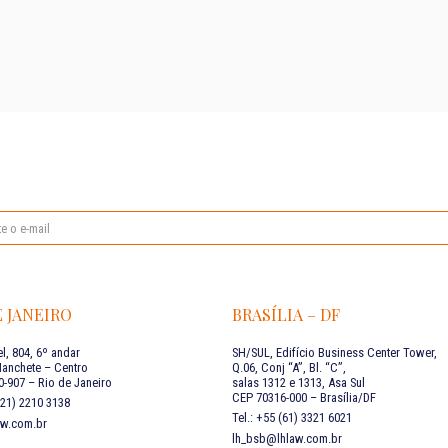
E JANEIRO
BRASÍLIA – DF
l, 804, 6º andar
SH/SUL, Edifício Business Center Tower,
Manchete – Centro
Q.06, Conj “A”, Bl. “C”,
-907 – Rio de Janeiro
salas 1312 e 1313, Asa Sul
CEP 70316-000 – Brasília/DF
 (21) 2210 3138
Tel.: +55 (61) 3321 6021
aw.com.br
lh_bsb@lhlaw.com.br