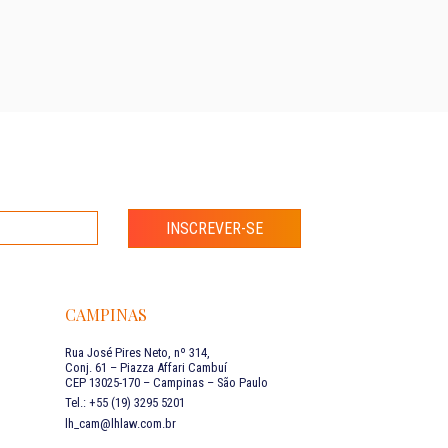
INSCREVER-SE
CAMPINAS
Rua José Pires Neto, nº 314,
Conj. 61 – Piazza Affari Cambuí
CEP 13025-170 – Campinas – São Paulo
Tel.: +55 (19) 3295 5201
lh_cam@lhlaw.com.br