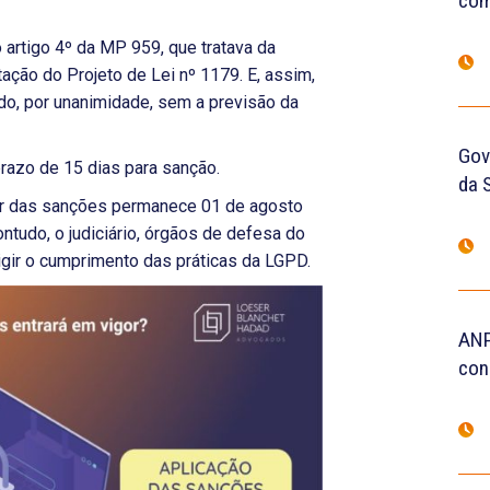
com
 artigo 4º da MP 959, que tratava da
otação do Projeto de Lei nº 1179. E, assim,
do, por unanimidade, sem a previsão da
Gove
razo de 15 dias para sanção.
da 
gor das sanções permanece 01 de agosto
ntudo, o judiciário, órgãos de defesa do
igir o cumprimento das práticas da LGPD.
ANP
con