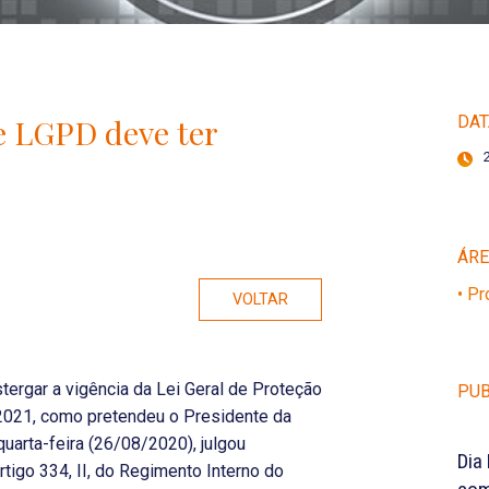
e LGPD deve ter
DAT
ÁR
• P
VOLTAR
ergar a vigência da Lei Geral de Proteção
PUB
2021, como pretendeu o Presidente da
uarta-feira (26/08/2020), julgou
Dia
tigo 334, II, do Regimento Interno do