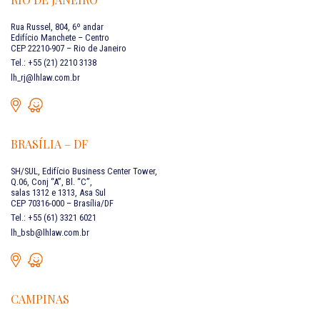
Rua Russel, 804, 6º andar
Edifício Manchete – Centro
CEP 22210-907 – Rio de Janeiro
Tel.: +55 (21) 2210 3138
lh_rj@lhlaw.com.br
BRASÍLIA – DF
SH/SUL, Edifício Business Center Tower,
Q.06, Conj “A”, Bl. “C”,
salas 1312 e 1313, Asa Sul
CEP 70316-000 – Brasília/DF
Tel.: +55 (61) 3321 6021
lh_bsb@lhlaw.com.br
CAMPINAS