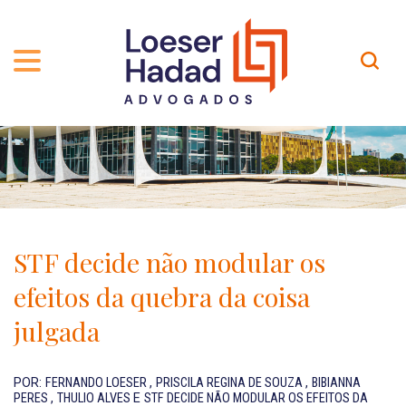
QUEM SOMOS
ÁREAS DE ATUAÇÃO
TRAJETÓRIA
PROFISSIONAIS
INCLUSÃO E DIVERSIDADE
Contato
PUBLICAÇÕES
INTERNATIONAL NETWORK
STF decide não modular os
CARREIRA
PRÊMIOS
efeitos da quebra da coisa
NOSSA EQUIPE
Localização
julgada
EN-US
POR:
FERNANDO LOESER
,
PRISCILA REGINA DE SOUZA
,
BIBIANNA
PERES
,
THULIO ALVES
E
STF DECIDE NÃO MODULAR OS EFEITOS DA