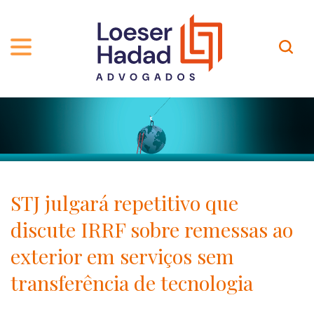
QUEM SOMOS
ÁREAS DE ATUAÇÃO
TRAJETÓRIA
PROFISSIONAIS
INCLUSÃO E DIVERSIDADE
Contato
PUBLICAÇÕES
INTERNATIONAL NETWORK
STJ julgará repetitivo que
CARREIRA
PRÊMIOS
discute IRRF sobre remessas ao
NOSSA EQUIPE
Localização
exterior em serviços sem
transferência de tecnologia
EN-US