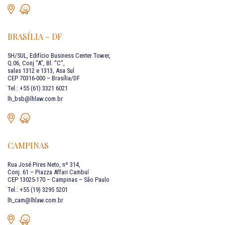
BRASÍLIA – DF
SH/SUL, Edifício Business Center Tower,
Q.06, Conj “A”, Bl. “C”,
salas 1312 e 1313, Asa Sul
CEP 70316-000 – Brasília/DF
Tel.: +55 (61) 3321 6021
lh_bsb@lhlaw.com.br
CAMPINAS
Rua José Pires Neto, nº 314,
Conj. 61 – Piazza Affari Cambuí
CEP 13025-170 – Campinas – São Paulo
Tel.: +55 (19) 3295 5201
lh_cam@lhlaw.com.br