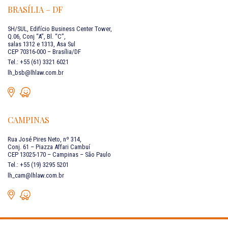
BRASÍLIA – DF
SH/SUL, Edifício Business Center Tower,
Q.06, Conj “A”, Bl. “C”,
salas 1312 e 1313, Asa Sul
CEP 70316-000 – Brasília/DF
Tel.: +55 (61) 3321 6021
lh_bsb@lhlaw.com.br
CAMPINAS
Rua José Pires Neto, nº 314,
Conj. 61 – Piazza Affari Cambuí
CEP 13025-170 – Campinas – São Paulo
Tel.: +55 (19) 3295 5201
lh_cam@lhlaw.com.br