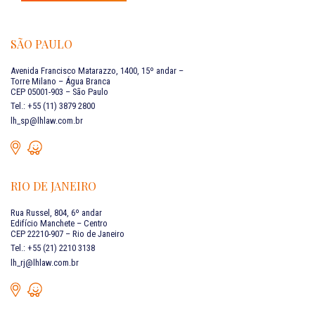
SÃO PAULO
Avenida Francisco Matarazzo, 1400, 15º andar –
Torre Milano – Água Branca
CEP 05001-903 – São Paulo
Tel.: +55 (11) 3879 2800
lh_sp@lhlaw.com.br
RIO DE JANEIRO
Rua Russel, 804, 6º andar
Edifício Manchete – Centro
CEP 22210-907 – Rio de Janeiro
Tel.: +55 (21) 2210 3138
lh_rj@lhlaw.com.br