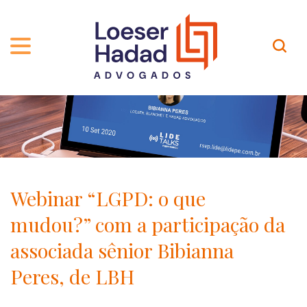
QUEM SOMOS
ÁREAS DE ATUAÇÃO
TRAJETÓRIA
PROFISSIONAIS
INCLUSÃO E DIVERSIDADE
Contato
PUBLICAÇÕES
INTERNATIONAL NETWORK
Webinar “LGPD: o que
CARREIRA
PRÊMIOS
mudou?” com a participação da
NOSSA EQUIPE
Localização
associada sênior Bibianna
Peres, de LBH
EN-US