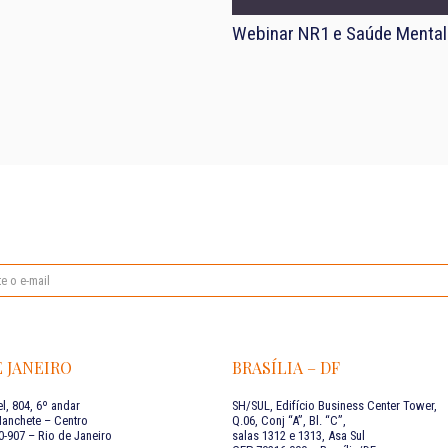
Webinar NR1 e Saúde Mental
E JANEIRO
BRASÍLIA – DF
l, 804, 6º andar
SH/SUL, Edifício Business Center Tower,
Manchete – Centro
Q.06, Conj “A”, Bl. “C”,
-907 – Rio de Janeiro
salas 1312 e 1313, Asa Sul