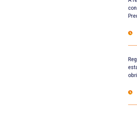
con
Pre
Reg
est
obr