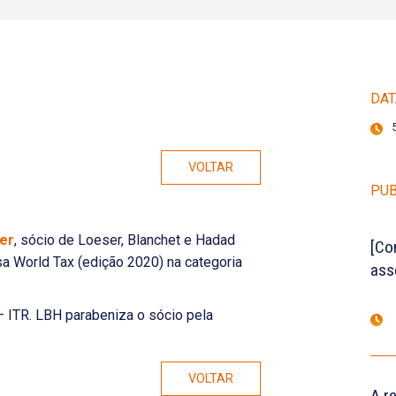
DAT
VOLTAR
PUB
er
, sócio de Loeser, Blanchet e Hadad
[Co
a World Tax (edição 2020) na categoria
ass
 – ITR. LBH parabeniza o sócio pela
VOLTAR
A r