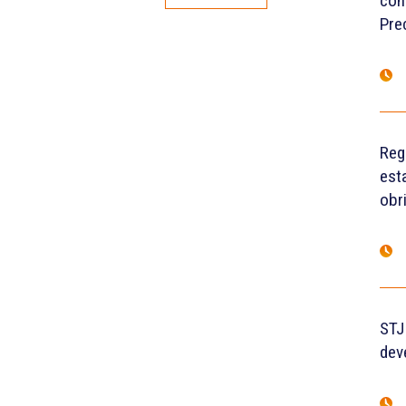
con
Pre
Reg
est
obr
STJ
dev