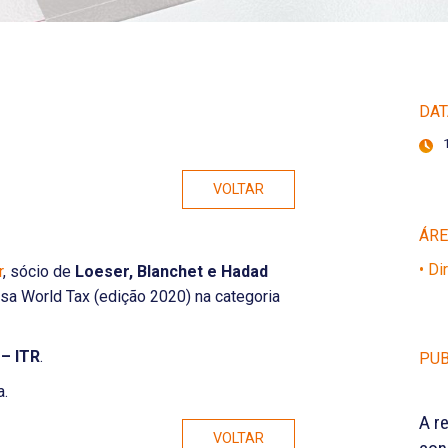
DAT
VOLTAR
ÁR
• Di
r
, sócio de
Loeser, Blanchet e Hadad
esa World Tax (edição 2020) na categoria
– ITR
.
PUB
a.
A r
VOLTAR