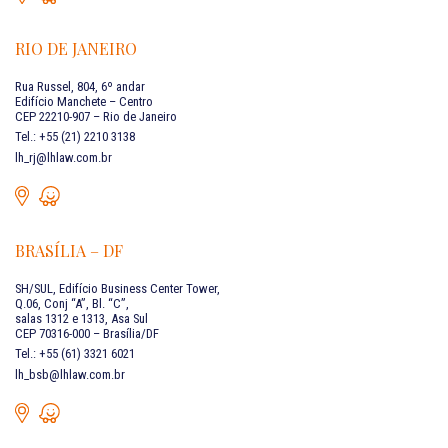
RIO DE JANEIRO
Rua Russel, 804, 6º andar
Edifício Manchete – Centro
CEP 22210-907 – Rio de Janeiro
Tel.: +55 (21) 2210 3138
lh_rj@lhlaw.com.br
BRASÍLIA – DF
SH/SUL, Edifício Business Center Tower,
Q.06, Conj “A”, Bl. “C”,
salas 1312 e 1313, Asa Sul
CEP 70316-000 – Brasília/DF
Tel.: +55 (61) 3321 6021
lh_bsb@lhlaw.com.br