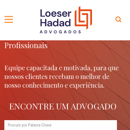
Profissionais
QUEM SOMOS
ÁREAS DE ATUAÇÃO
TRAJETÓRIA
PROFISSIONAIS
INCLUSÃO E DIVERSIDADE
Contato
Equipe capacitada e motivada, para que
nossos clientes recebam o melhor de
PUBLICAÇÕES
INTERNATIONAL NETWORK
nosso conhecimento e experiência.
CARREIRA
PRÊMIOS
NOSSA EQUIPE
Localização
ENCONTRE UM ADVOGADO
EN-US