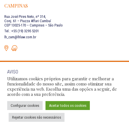
CAMPINAS
Rua José Pires Neto, nº 314,
Conj. 61 – Piazza Affari Cambuí
CEP 13025-170 – Campinas – São Paulo
Tel.: +55 (19) 3295 5201
lh_cam@lhlaw.com.br
AVISO
FALE CONOSCO
Utilizamos cookies próprios para garantir e melhorar a
funcionalidade do nosso site, assim como otimizar sua
experiência na web. Escolha uma das opções a seguir, de
Siga as nossas redes sociais:
acordo com a sua preferência.
Configurar cookies
Aceitar todos os cookies
Política de Privacidade
Condições de Uso
Código de Conduta
Rejeitar cookies não necessários