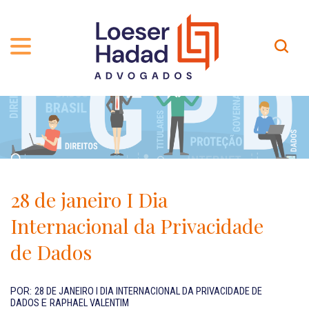
QUEM SOMOS
ÁREAS DE ATUAÇÃO
TRAJETÓRIA
PROFISSIONAIS
INCLUSÃO E DIVERSIDADE
Contato
PUBLICAÇÕES
INTERNATIONAL NETWORK
28 de janeiro I Dia
CARREIRA
PRÊMIOS
Internacional da Privacidade
NOSSA EQUIPE
Localização
de Dados
EN-US
POR:
28 DE JANEIRO I DIA INTERNACIONAL DA PRIVACIDADE DE
DADOS
E
RAPHAEL VALENTIM