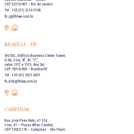
CEP 22210-907 – Rio de Janeiro
Tel.: +55 (21) 2210 3138
lh_rj@lhlaw.com.br
BRASÍLIA – DF
SH/SUL, Edifício Business Center Tower,
Q.06, Conj “A”, Bl. “C”,
salas 1312 e 1313, Asa Sul
CEP 70316-000 – Brasília/DF
Tel.: +55 (61) 3321 6021
lh_bsb@lhlaw.com.br
CAMPINAS
Rua José Pires Neto, nº 314,
Conj. 61 – Piazza Affari Cambuí
CEP 13025-170 – Campinas – São Paulo