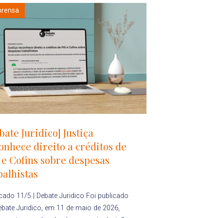
prensa
bate Juridico] Justiça
onhece direito a créditos de
 e Cofins sobre despesas
balhistas
cado 11/5 | Debate Juridico Foi publicado
bate Juridico, em 11 de maio de 2026,