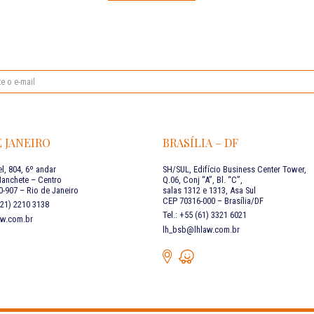
E JANEIRO
BRASÍLIA – DF
l, 804, 6º andar
SH/SUL, Edifício Business Center Tower,
Manchete – Centro
Q.06, Conj “A”, Bl. “C”,
-907 – Rio de Janeiro
salas 1312 e 1313, Asa Sul
CEP 70316-000 – Brasília/DF
 (21) 2210 3138
Tel.: +55 (61) 3321 6021
aw.com.br
lh_bsb@lhlaw.com.br