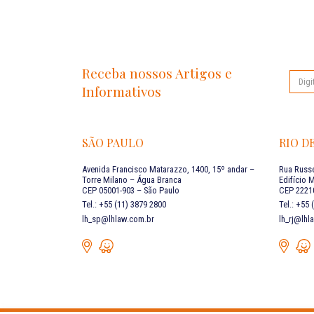
Receba nossos Artigos e
Informativos
SÃO PAULO
RIO D
Avenida Francisco Matarazzo, 1400, 15º andar –
Rua Russe
Torre Milano – Água Branca
Edifício 
CEP 05001-903 – São Paulo
CEP 22210
Tel.: +55 (11) 3879 2800
Tel.: +55
lh_sp@lhlaw.com.br
lh_rj@lhl