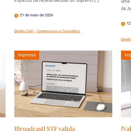
impactos da recente decisão do Supremo […]
uma 
da Ju
21 de maio de 2026
12
Direito Civil – Contencioso e Consultivo
Direit
Imprensa
Im
[Broadcast] STF valida
[Va