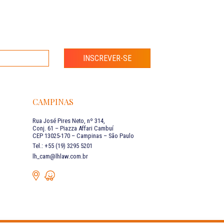
INSCREVER-SE
CAMPINAS
Rua José Pires Neto, nº 314,
Conj. 61 – Piazza Affari Cambuí
CEP 13025-170 – Campinas – São Paulo
Tel.: +55 (19) 3295 5201
lh_cam@lhlaw.com.br