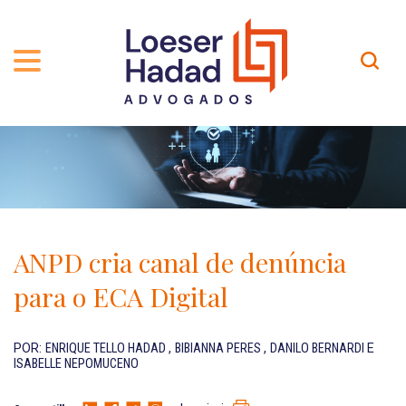
QUEM SOMOS
ÁREAS DE ATUAÇÃO
TRAJETÓRIA
PROFISSIONAIS
INCLUSÃO E DIVERSIDADE
Contato
PUBLICAÇÕES
INTERNATIONAL NETWORK
ANPD cria canal de denúncia
CARREIRA
PRÊMIOS
para o ECA Digital
NOSSA EQUIPE
Localização
POR:
ENRIQUE TELLO HADAD
,
BIBIANNA PERES
,
DANILO BERNARDI
E
ISABELLE NEPOMUCENO
EN-US