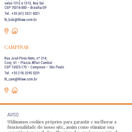
salas 1312 e 1313, Asa Sul
CEP 70316-000 – Brasília/DF
Tel.: +55 (61) 3321 6021
lh_bsb@lhlaw.com.br
CAMPINAS
Rua José Pires Neto, nº 314,
Conj. 61 – Piazza Affari Cambuí
CEP 13025-170 – Campinas – São Paulo
Tel.: +55 (19) 3295 5201
lh_cam@lhlaw.com.br
AVISO
FALE CONOSCO
Utilizamos cookies próprios para garantir e melhorar a
funcionalidade do nosso site, assim como otimizar sua