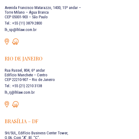
Avenida Francisco Matarazzo, 1400, 15º andar –
Torre Milano – Água Branca
CEP 05001-903 – São Paulo
Tel.: +55 (11) 3879 2800
lh_sp@lhlaw.com.br
RIO DE JANEIRO
Rua Russel, 804, 6º andar
Edifício Manchete – Centro
CEP 22210-907 – Rio de Janeiro
Tel.: +55 (21) 2210 3138
lh_rj@lhlaw.com.br
BRASÍLIA – DF
SH/SUL, Edifício Business Center Tower,
Q.06, Conj “A”, Bl. “C”,